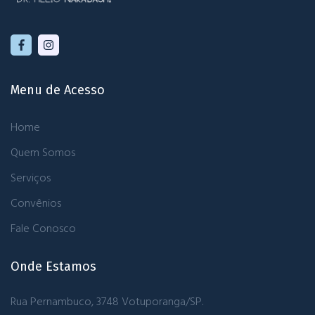
Menu de Acesso
Home
Quem Somos
Serviços
Convênios
Fale Conosco
Onde Estamos
Rua Pernambuco, 3748
Votuporanga/SP.